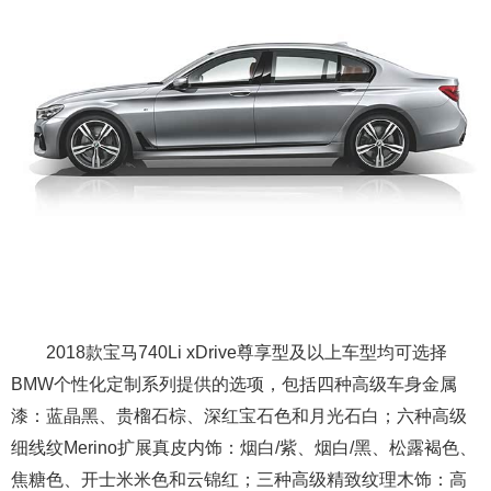
2018款宝马740Li xDrive尊享型及以上车型均可选择
BMW个性化定制系列提供的选项，包括四种高级车身金属
漆：蓝晶黑、贵榴石棕、深红宝石色和月光石白；六种高级
细线纹Merino扩展真皮内饰：烟白/紫、烟白/黑、松露褐色、
焦糖色、开士米米色和云锦红；三种高级精致纹理木饰：高