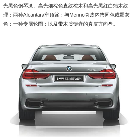
光黑色钢琴漆、高光烟棕色直纹桉木和高光黑红白蜡木纹
理；两种Alcantara车顶篷：与Merino真皮内饰同色或墨灰
色；一种专属轮圈；以及带木质镶嵌的真皮方向盘。