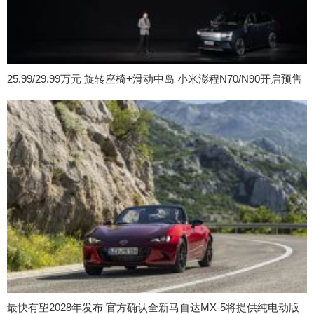
25.99/29.99万元 旋转座椅+滑动中岛 小米澎程N70/N90开启预售
最快有望2028年发布 官方确认全新马自达MX-5将提供纯电动版