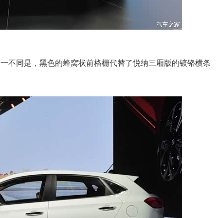
一不同是，黑色的蜂窝状前格栅代替了悦纳三厢版的镀铬横条