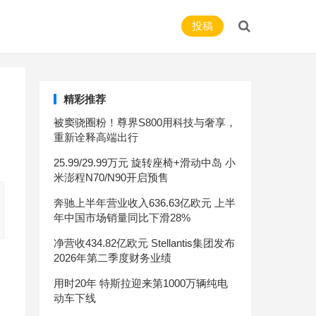
投稿
精彩推荐
被窦骁圈粉！尊界S800用科技与奢享，
重新诠释高端出行
25.99/29.99万元 旋转座椅+滑动中岛 小
米澎程N70/N90开启预售
奔驰上半年营业收入636.63亿欧元 上半
年中国市场销量同比下滑28%
净营收434.82亿欧元 Stellantis集团发布
2026年第二季度财务业绩
用时20年 特斯拉迎来第1000万辆纯电
动车下线
众泰新款E200上市 补贴后售5.98-6.18