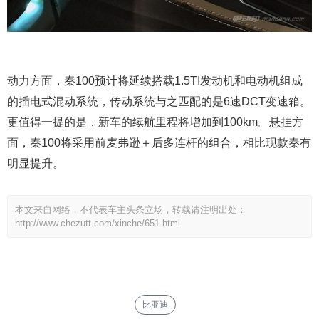
动力方面，秦100预计将延续搭载1.5TI发动机和电动机组成
的插电式混动系统，传动系统与之匹配的是6速DCT变速箱。
更值得一提的是，新车的续航里程将增加到100km。悬挂方
面，秦100将采用前麦弗逊＋后多连杆的组合，相比现款秦有
明显提升。
本文来自网络，不代表车主头条立场，转载请注明出处：
http://www.chezutt.com/xinche/651.html
比亚迪