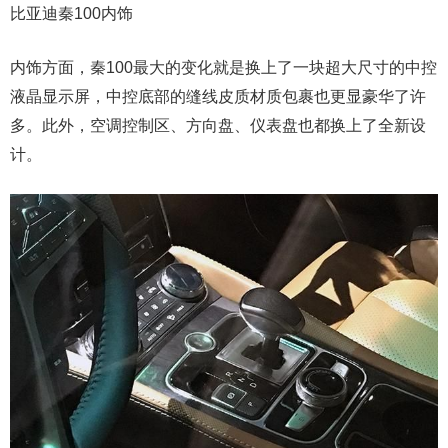
比亚迪秦100内饰
内饰方面，秦100最大的变化就是换上了一块超大尺寸的中控
液晶显示屏，中控底部的缝线皮质材质包裹也更显豪华了许
多。此外，空调控制区、方向盘、仪表盘也都换上了全新设
计。