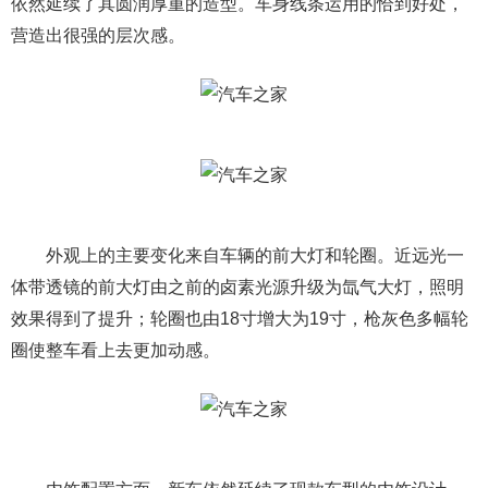
依然延续了其圆润厚重的造型。车身线条运用的恰到好处，
营造出很强的层次感。
外观上的主要变化来自车辆的前大灯和轮圈。近远光一
体带透镜的前大灯由之前的卤素光源升级为氙气大灯，照明
效果得到了提升；轮圈也由18寸增大为19寸，枪灰色多幅轮
圈使整车看上去更加动感。