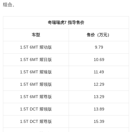
组合。
奇瑞瑞虎7 指导售价
车型
售价（万元）
1.5T 6MT 耀动版
9.79
1.5T 6MT 耀目版
10.69
1.5T 6MT 耀臻版
11.49
1.5T 6MT 耀领版
12.29
1.5T 6MT 耀尊版
13.29
1.5T DCT 耀领版
13.89
1.5T DCT 耀尊版
15.39