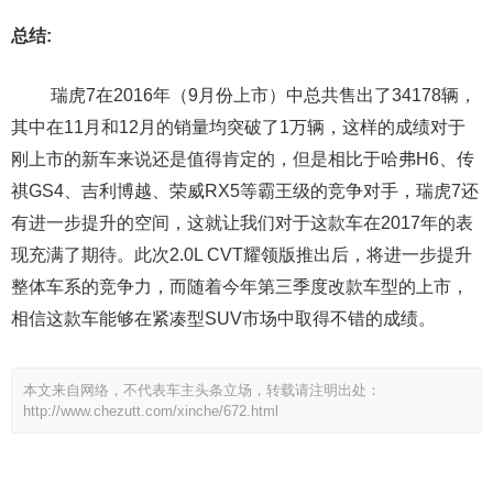
总结:
瑞虎7在2016年（9月份上市）中总共售出了34178辆，
其中在11月和12月的销量均突破了1万辆，这样的成绩对于
刚上市的新车来说还是值得肯定的，但是相比于哈弗H6、传
祺GS4、吉利博越、荣威RX5等霸王级的竞争对手，瑞虎7还
有进一步提升的空间，这就让我们对于这款车在2017年的表
现充满了期待。此次2.0L CVT耀领版推出后，将进一步提升
整体车系的竞争力，而随着今年第三季度改款车型的上市，
相信这款车能够在紧凑型SUV市场中取得不错的成绩。
本文来自网络，不代表车主头条立场，转载请注明出处：
http://www.chezutt.com/xinche/672.html