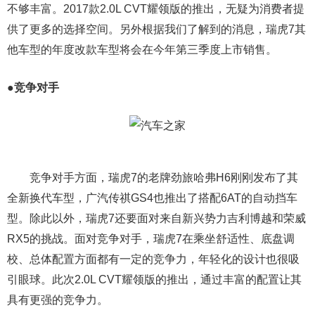
不够丰富。2017款2.0L CVT耀领版的推出，无疑为消费者提
供了更多的选择空间。另外根据我们了解到的消息，瑞虎7其
他车型的年度改款车型将会在今年第三季度上市销售。
●竞争对手
竞争对手方面，瑞虎7的老牌劲旅哈弗H6刚刚发布了其
全新换代车型，广汽传祺GS4也推出了搭配6AT的自动挡车
型。除此以外，瑞虎7还要面对来自新兴势力吉利博越和荣威
RX5的挑战。面对竞争对手，瑞虎7在乘坐舒适性、底盘调
校、总体配置方面都有一定的竞争力，年轻化的设计也很吸
引眼球。此次2.0L CVT耀领版的推出，通过丰富的配置让其
具有更强的竞争力。