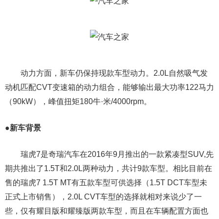
动力方面，新车仍保持现款车型动力。2.0L自然吸气发
动机匹配CVT变速箱的动力组合，能够输出最大功率122马力
（90kW），峰值扭矩180牛·米/4000rpm。
●新车背景
瑞虎7是奇瑞汽车在2016年9月推出的一款紧凑型SUV,先
期共推出了1.5T和2.0L两种动力，共计9款车型。相比目前在
售的瑞虎7 1.5T MT有五款车型可供选择（1.5T DCT车型未
正式上市销售），2.0L CVT车型的选择就相对来说少了一
些，仅有耀目版和耀臻版两款车型，而且在车辆配置方面也