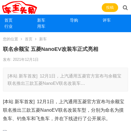
投稿
首页
新车
导购
评车
行业
用车
您的位置
首页
新车
联名余额宝 五菱NanoEV改装车正式亮相
发布: 2021年12月1日
[本站 新车首发] 12月1日，上汽通用五菱官方宣布与余额宝
联名推出三款五菱NanoEV联名改装车…
[本站 新车首发] 12月1日，上汽通用五菱官方宣布与余额宝
联名推出三款五菱NanoEV联名改装车型，分别为命名为摸
鱼车、钓鱼车和飞鱼车，并在下线进行了公开展示。