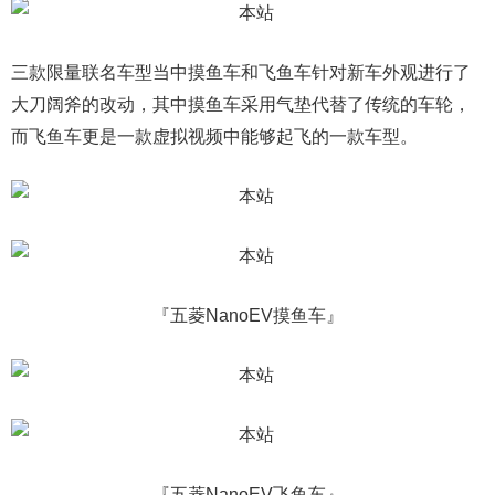
三款限量联名车型当中摸鱼车和飞鱼车针对新车外观进行了
大刀阔斧的改动，其中摸鱼车采用气垫代替了传统的车轮，
而飞鱼车更是一款虚拟视频中能够起飞的一款车型。
『五菱NanoEV摸鱼车』
『五菱NanoEV飞鱼车』