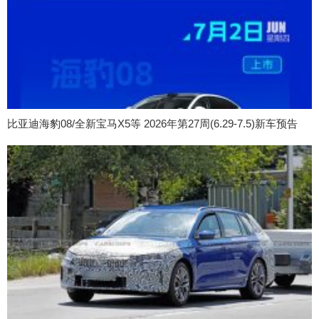
比亚迪海豹08/全新宝马X5等 2026年第27周(6.29-7.5)新车预告