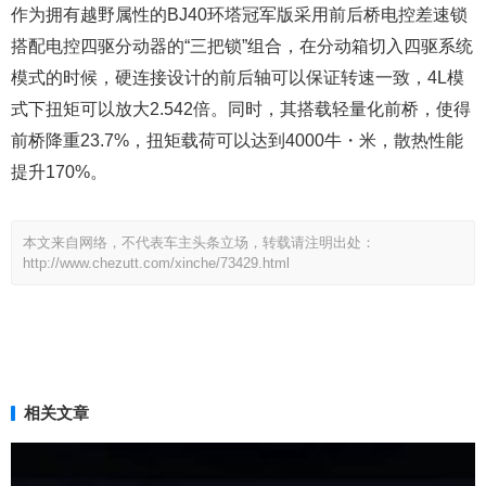
作为拥有越野属性的BJ40环塔冠军版采用前后桥电控差速锁
搭配电控四驱分动器的“三把锁”组合，在分动箱切入四驱系统
模式的时候，硬连接设计的前后轴可以保证转速一致，4L模
式下扭矩可以放大2.542倍。同时，其搭载轻量化前桥，使得
前桥降重23.7%，扭矩载荷可以达到4000牛・米，散热性能
提升170%。
本文来自网络，不代表车主头条立场，转载请注明出处：
http://www.chezutt.com/xinche/73429.html
相关文章