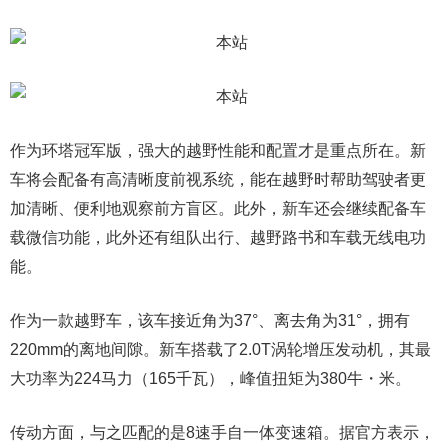
作为环塔冠军版，强大的越野性能和配置才是重点所在。新
车将会配备有高清晰度前视系统，能在越野时帮助驾驶者更
加清晰、便利地观察前方盲区。此外，新车还会继续配备车
载微信功能，此外还有组队出行、越野路书和车载无线电功
能。
作为一款越野车，该车接近角为37°、离去角为31°，拥有
220mm的离地间隙。新车搭载了2.0T涡轮增压发动机，其最
大功率为224马力（165千瓦），峰值扭矩为380牛・米。
传动方面，与之匹配的是8速手自一体变速箱。据官方表示，