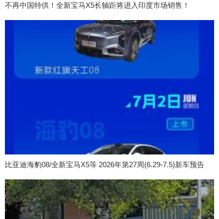
不再中国特供！全新宝马X5长轴距将进入印度市场销售！
比亚迪海豹08/全新宝马X5等 2026年第27周(6.29-7.5)新车预告