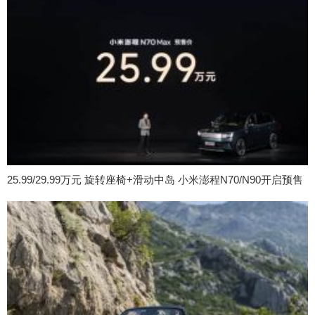
25.99/29.99万元 旋转座椅+滑动中岛 小米澎程N70/N90开启预售