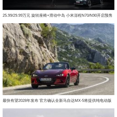
25.99/29.99万元 旋转座椅+滑动中岛 小米澎程N70/N90开启预售
最快有望2028年发布 官方确认全新马自达MX-5将提供纯电动版