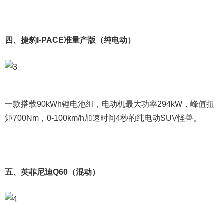
四、捷豹I-PACE准量产版（纯电动）
一款搭载90kWh锂电池组，电动机最大功率294kW，峰值扭
矩700Nm，0-100km/h加速时间4秒的纯电动SUV怪兽。
五、英菲尼迪Q60（混动）