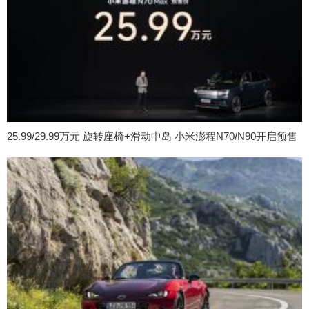
25.99/29.99万元 旋转座椅+滑动中岛 小米澎程N70/N90开启预售