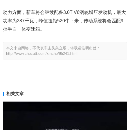
动力方面，新车将会继续配备3.0T V6涡轮增压发动机，最大
功率为287千瓦，峰值扭矩520牛・米，传动系统将会匹配9
挡手自一体变速箱。
本文来自网络，不代表车主头条立场，转载请注明出处：
http://www.chezutt.com/xinche/95241.html
相关文章