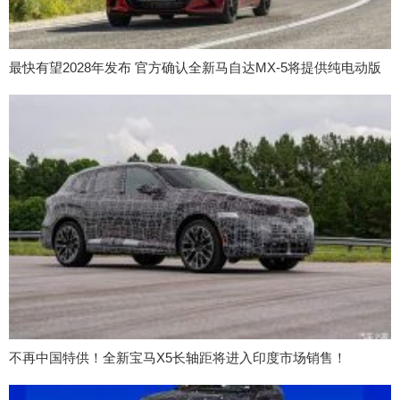
最快有望2028年发布 官方确认全新马自达MX-5将提供纯电动版
不再中国特供！全新宝马X5长轴距将进入印度市场销售！