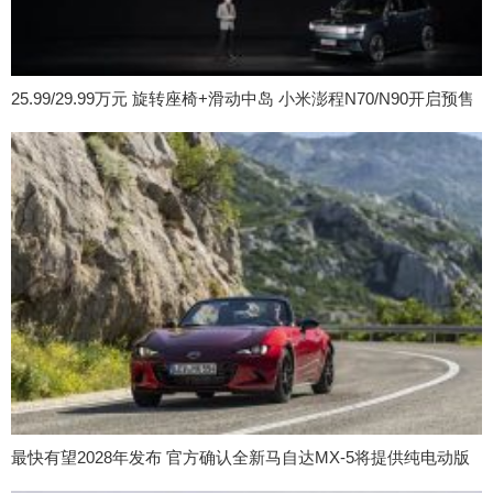
25.99/29.99万元 旋转座椅+滑动中岛 小米澎程N70/N90开启预售
最快有望2028年发布 官方确认全新马自达MX-5将提供纯电动版