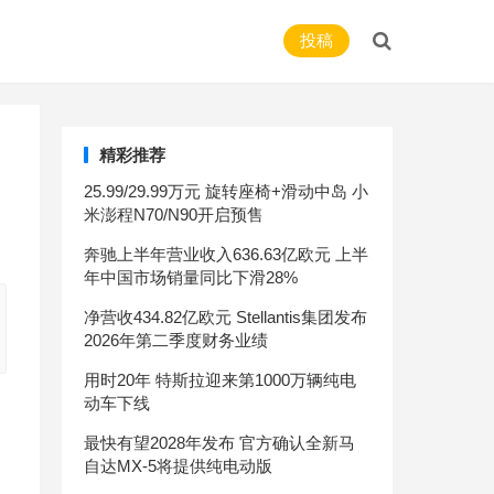
投稿
精彩推荐
25.99/29.99万元 旋转座椅+滑动中岛 小
米澎程N70/N90开启预售
奔驰上半年营业收入636.63亿欧元 上半
年中国市场销量同比下滑28%
净营收434.82亿欧元 Stellantis集团发布
2026年第二季度财务业绩
用时20年 特斯拉迎来第1000万辆纯电
动车下线
最快有望2028年发布 官方确认全新马
自达MX-5将提供纯电动版
延续家族设计,众泰新款SUV 最新谍照