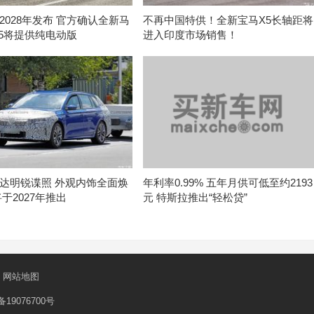
2028年发布 官方确认全新马
不再中国特供！全新宝马X5长轴距将
-5将提供纯电动版
进入印度市场销售！
达明锐谍照 外观内饰全面焕
年利率0.99% 五年月供可低至约2193
于2027年推出
元 特斯拉推出“轻松贷”
网站地图
备19076700号