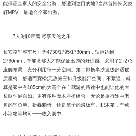
能保证全家人的安全出游，舒适到达目的地?当然首推长安凌
轩MPV，最适合全家出游。
7人3排0距离 尽享天伦之乐
长安凌轩整车尺寸为4730/1795/1730mm，轴距达到
2760mm，车够宽够大才能保证出游的舒适感。采用了2+2+3
座舱布局，充分利用每一分空间。第二排畅享沙发级舒适皮
质座椅，舒适而宽松;无敌第三排升级腿部空间，不紧逼，就
算是家中有185cm的大高个在自驾游的路途中也能让他的大
长腿伸展自如。更有多种魔术座椅组合，无论是旅行途中老
爸的钓鱼竿、折叠躺椅，还是孩子的滑板车、积木箱，车载
小冰箱等均可一一收入囊中。