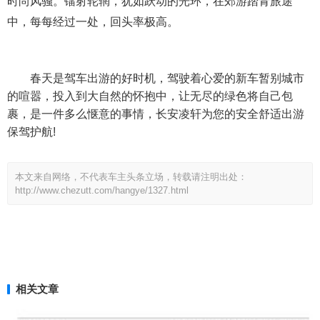
时尚风骚。镭射轮辋，犹如跃动的光环，在郊游踏青旅途
中，每每经过一处，回头率极高。
春天是驾车出游的好时机，驾驶着心爱的新车暂别城市
的喧嚣，投入到大自然的怀抱中，让无尽的绿色将自己包
裹，是一件多么惬意的事情，长安凌轩为您的安全舒适出游
保驾护航!
本文来自网络，不代表车主头条立场，转载请注明出处：
http://www.chezutt.com/hangye/1327.html
相关文章