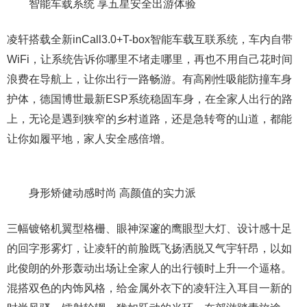
智能车载系统 享五星安全出游体验
凌轩搭载全新inCall3.0+T-box智能车载互联系统，车内自带
WiFi，让系统告诉你哪里不堵走哪里，再也不用自己花时间
浪费在导航上，让你出行一路畅游。有高刚性吸能防撞车身
护体，德国博世最新ESP系统稳固车身，在全家人出行的路
上，无论是遇到狭窄的乡村道路，还是急转弯的山道，都能
让你如履平地，家人安全感倍增。
身形矫健动感时尚 高颜值的实力派
三幅镀铬机翼型格栅、眼神深邃的鹰眼型大灯、设计感十足
的回字形雾灯，让凌轩的前脸既飞扬洒脱又气宇轩昂，以如
此俊朗的外形轰动出场让全家人的出行顿时上升一个逼格。
混搭双色的内饰风格，给金属外衣下的凌轩注入耳目一新的