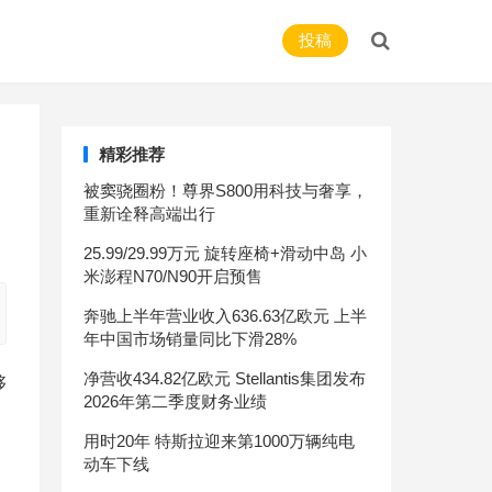
投稿
精彩推荐
被窦骁圈粉！尊界S800用科技与奢享，
重新诠释高端出行
25.99/29.99万元 旋转座椅+滑动中岛 小
米澎程N70/N90开启预售
奔驰上半年营业收入636.63亿欧元 上半
年中国市场销量同比下滑28%
净营收434.82亿欧元 Stellantis集团发布
够
2026年第二季度财务业绩
用时20年 特斯拉迎来第1000万辆纯电
动车下线