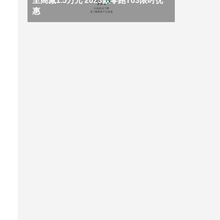
至高减1.5万元 2023款零跑T03限时优
惠