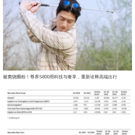
被窦骁圈粉！尊界S800用科技与奢享，重新诠释高端出行