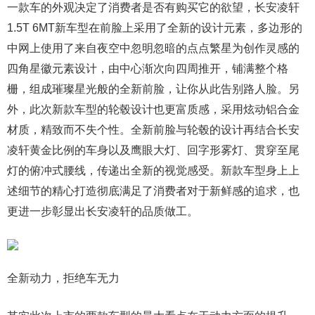
一款车的外观决定了消费者是否有购买它的欲望，长安凌轩
1.5T 6MT新车型在前脸上采用了全新的设计元素，多边形的
中网上使用了来自夜空中忽明忽暗的点点繁星为创作灵感的
四角星徽元素设计，由中心渐次向四周推开，铺满整个格
栅，组成璀璨星光般的全新前脸，让你从此告别路人脸。另
外，此次新款车型的轮毂设计也更富质感，采用炫动铝合金
材质，精致而不失个性。全新前脸与轮毂的设计再结合长安
凌轩黄金比例的车身以及鹰眼大灯、回字形雾灯、贯穿至尾
灯的俯冲式腰线，传递出全新的视觉感受。新款车型身上上
述细节的精心打造彻底满足了消费者对于新鲜感的追求，也
更进一步彰显出长安凌轩的品质做工。
全新动力，拒绝车无力