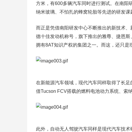
方米，有600多辆汽车同时进行测试。在南
纳米玻璃、不怕扎的蜂窝轮胎等先进的研发课
而正是凭借南阳研发中心不断推出的新技术、
德十佳发动机称号，旗下推出的雅尊、捷恩斯
拥有8AT知识产权的集团之一。而这，还只是
在新能源汽车领域，现代汽车同样取得了长足的
借Tucson FCV搭载的燃料电池动力系统
此外，自动无人驾驶汽车同样是现代汽车技术研