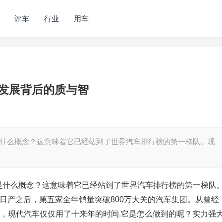
评车
行业
用车
式发展背后的质与智
是什么概念？这意味着它已经站到了世界汽车排行榜的第一梯队。现
这是什么概念？这意味着它已经站到了世界汽车排行榜的第一梯队
日产之后，第五家全年销量突破800万大关的汽车集团。从曾经
万辆，现代汽车仅仅用了十来年的时间.它是怎么做到的呢？实力强