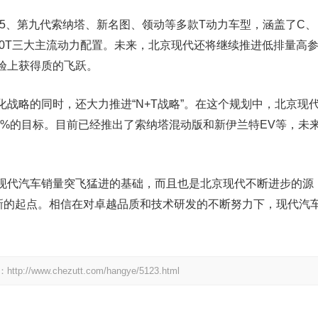
25、第九代索纳塔、新名图、领动等多款T动力车型，涵盖了C、
、2.0T三大主流动力配置。未来，北京现代还将继续推进低排量高
验上获得质的飞跃。
战略的同时，还大力推进“N+T战略”。在这个规划中，北京现
10%的目标。目前已经推出了索纳塔混动版和新伊兰特EV等，未
现代汽车销量突飞猛进的基础，而且也是北京现代不断进步的源
个新的起点。相信在对卓越品质和技术研发的不断努力下，现代汽
。
.chezutt.com/hangye/5123.html