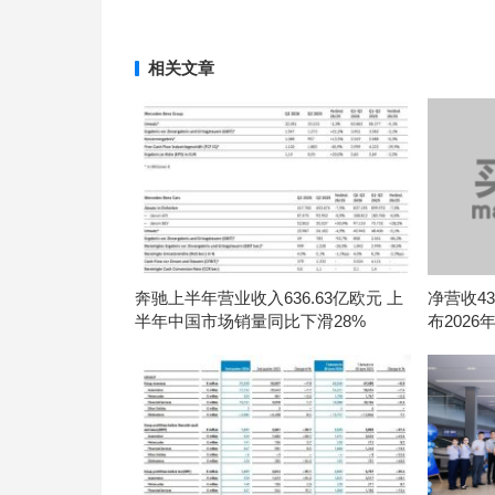
相关文章
奔驰上半年营业收入636.63亿欧元 上
净营收434
半年中国市场销量同比下滑28%
布202