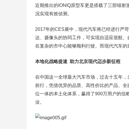
近期推出的IONIQ原型车更是搭载了三部镭
况实现有效侦测。
2017年的CES展中，现代汽车将已经进行严
达、摄像头的协同工作，可实现自适应巡航、
在复杂的市中心能够顺利行驶。而现代汽车的
本地化战略提速 助力北京现代迈步新征程
在中国这一全球最大汽车市场，过去十五年，
前行，凭借优异的品质、高性价比的产品、全
位一体的本土化体系，赢得了900万用户的信
业。