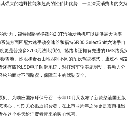
就凭借其强大的越野性能和超高的性价比优势，一直深受消费者的支
求的动力，福特撼路者搭载的2.0T汽油发动机可以提供最大功率
系统方面匹配六速手动变速器和福特6R80 SelectShift六速手自
度更是普拉多2700无法比拟的。撼路者还拥有先进的TMS路况
地/雪地、沙地和岩石山地四种不同的预设驾驶模式，通过不同
者还有四轮LSD电子防滑系统，对打滑车轮实施制动，将动力分
轻松的面对不同路况，保障车主的驾驶安全。
原则。为响应国家环保号召，今年10月又发布了新款柴油国五版
忘初心，时刻关心贴近消费者，在上市两周年之际更是震撼推出
者在这个冬天给消费者带来的暖心惊喜。