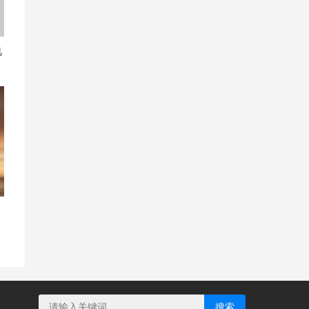
电
，
搜索