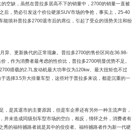
很大的空缺，虽然在普拉多居高不下的销量中，2700的销量一直被
之后，势必引发这个价位硬派SUV市场的争抢，事实上，25-40
车能填补普拉多2700退市后的席位，引起了受众的强势关注和纷
月异、更新换代的正常现象。普拉多2700的售价区间在36.98-
的售价，作为消费者最考虑的性价比，普拉多2700明显优势不足。
700搭载的2.7L发动机最大功率仅为120kw、最大扭矩也不过
向于选择3.5升大排量车型，这些对于普拉多来说，都是沉重的一
不足，是其退市的主要原因，但是车企界还有另外一种主流声音，
市，并未造成同级别车型市场的空白，相反，情怀之外，消费者有
起之秀的福特撼路者就是其中的佼佼者。福特撼路者作为新一代硬