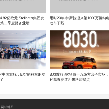
.82亿欧元 Stellantis集团发
用时20年 特斯拉迎来第1000万辆纯
6年第二季度财务业绩
动车下线
×中国旗舰，EX7的冠军朋友
BJ30旅行家登顶十万级方盒子市场
了
轻越野赛道迎来格局拐点
网站地图