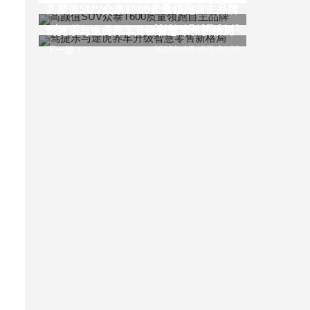
高颜值SUV众泰T600质量领跑自主品牌
上一篇
2018年4月18日 04:43
驾捷乐与途虎养车升级智慧零售新格局
下一篇
2018年4月19日 04:30