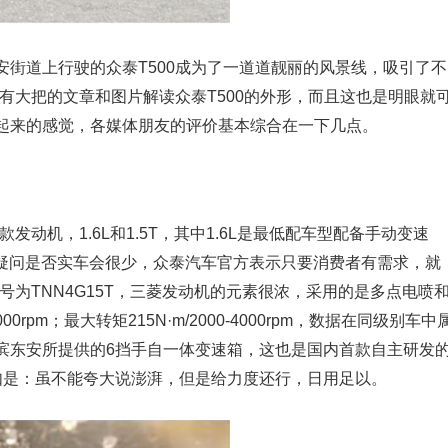
街道上行驶的众泰T500成为了一道道靓丽的风景线，吸引了不
经有大把的文章和图片解读众泰T500的外形，而且这也是明眼就
起来的感觉，各媒体朋友的评价基本综合在一下几点。
款发动机，1.6L和1.5T，其中1.6L是最低配车型配备手动变速
有疑问是否实车会很少，众泰汽车官方表示只要消费者有需求，就
代号为TNN4G15T，三菱发动机的元素很浓，采用的是多点电喷
0rpm；最大转矩215N·m/2000-4000rpm，数据在同级别车中
滨东安所提供的6挡手自一体变速箱，这也是国内首款自主研发
如是：虽不能夸大说澎湃，但是给力度还行，日用足以。