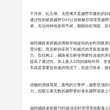
干河床、乱石堆、戈壁滩才是越野车撒欢的好
通过性的硬派越野SUV让你能够尽情享受越野
者，无论何种地形和气候，都能轻松驾驭，应
福特撼路者搭载由博格华纳提供的全时四驱系
需分配。而后桥则采用了机械式的牙嵌差速锁
力。在结构上，撼路者后桥使用硬性连接的牙嵌
提高了通过性。加上换入S挡的辅助作用，变
车或是需要急加速的情况下，也游刃有余，操
流畅的漂移甩尾，轰鸣的引擎声，越壑登顶的
力，也吸引着无数的越野爱好者在越野道路上寻
福特撼路者搭载TMS路况实时管理系统配备