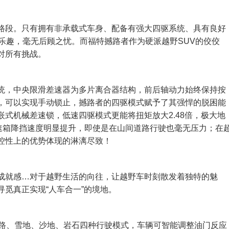
路段。只有拥有非承载式车身、配备有强大四驱系统、具有良好
乐趣，毫无后顾之忧。而福特撼路者作为硬派越野SUV的佼佼
对所有挑战。
统，中央限滑差速器为多片离合器结构，前后轴动力始终保持按
，可以实现手动锁止，撼路者的四驱模式赋予了其强悍的脱困能
式机械差速锁，低速四驱模式更能将扭矩放大2.48倍，极大地
速箱降挡速度明显提升，即使是在山间道路行驶也毫无压力；在
控性上的优势体现的淋漓尽致！
成就感…对于越野生活的向往，让越野车时刻散发着独特的魅
觅真正实现“人车合一”的境地。
公路、雪地、沙地、岩石四种行驶模式，车辆可智能调整油门反应