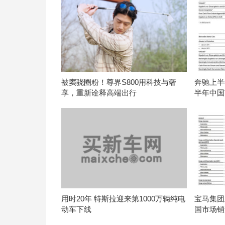
被窦骁圈粉！尊界S800用科技与奢
奔驰上半年
享，重新诠释高端出行
半年中国
用时20年 特斯拉迎来第1000万辆纯电
宝马集团上
动车下线
国市场销