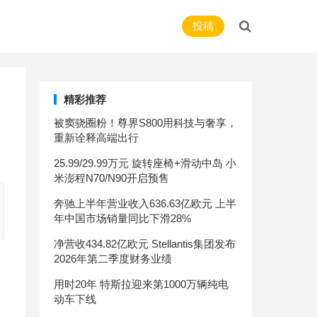
投稿
精彩推荐
被窦骁圈粉！尊界S800用科技与奢享，
重新诠释高端出行
25.99/29.99万元 旋转座椅+滑动中岛 小
米澎程N70/N90开启预售
奔驰上半年营业收入636.63亿欧元 上半
年中国市场销量同比下滑28%
净营收434.82亿欧元 Stellantis集团发布
2026年第二季度财务业绩
用时20年 特斯拉迎来第1000万辆纯电
动车下线
天能看好汽车后市场，预注资25亿元寻