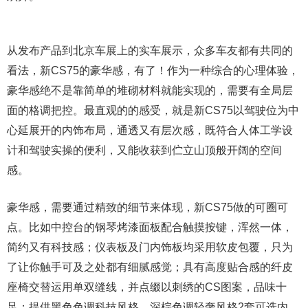
从发布产品到北京车展上的实车展示，众多车友都有共同的
看法，新CS75的豪华感，有了！作为一种综合的心理体验，
豪华感绝不是靠简单的堆砌材料就能实现的，需要有全局层
面的格调把控。最直观的的感受，就是新CS75以驾驶位为中
心延展开的内饰布局，通透又有层次感，既符合人体工学设
计和驾驶实操的便利，又能收获到伫立山顶般开阔的空间
感。
豪华感，需要通过精致的细节来体现，新CS75做的可圈可
点。比如中控台的钢琴烤漆面板配合触摸按键，浑然一体，
简约又有科技感；仪表板及门内饰板均采用软皮包覆，只为
了让你触手可及之处都有细腻感觉；具有高度贴合感的纤皮
座椅交替运用单双缝线，并点缀以刺绣的CS图案，品味十
足；提供黑色色调科技风格、深棕色调轻奢风格2套可选内