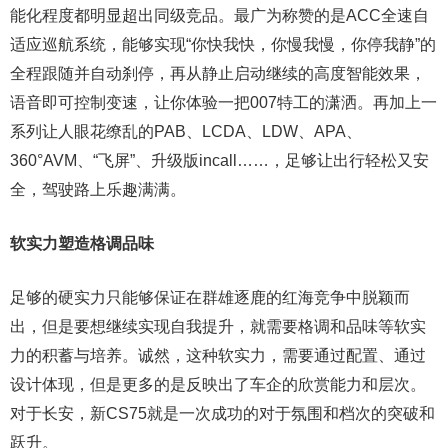
能化程度都明显超出同级竞品。最广为称赞的是ACC全速自
适应巡航系统，能够实现“你快我快，你慢我慢，你停我静”的
全程跟随并自动刹停，再从静止启动继续的高度智能效果，
语音即可控制变速，让你体验一把007特工的潇洒。再加上一
系列让人眼花缭乱的PAB、LCDA、LDW、APA、
360°AVM、“飞屏”、升级版incall……，足够让出行轻松又安
全，驾驶路上乐趣满满。
软实力塑造格调品味
足够的硬实力只能够保证在群雄逐鹿的红海竞争中脱颖而
出，但是要想继续实现自我提升，就需要格调和品味等软实
力的积蓄与培养。诚然，这种软实力，需要通过配置、通过
设计体现，但是更多的是反映出了车企的欣赏能力和层次。
对于长安，新CS75就是一次成功的对于氛围和档次的突破和
跃升。