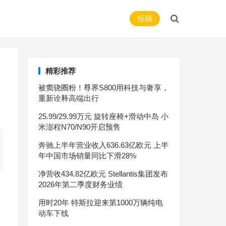
投稿
精彩推荐
被窦骁圈粉！尊界S800用科技与奢享，
重新诠释高端出行
25.99/29.99万元 旋转座椅+滑动中岛 小
米澎程N70/N90开启预售
奔驰上半年营业收入636.63亿欧元 上半
年中国市场销量同比下滑28%
净营收434.82亿欧元 Stellantis集团发布
2026年第二季度财务业绩
用时20年 特斯拉迎来第1000万辆纯电
动车下线
地方补贴新政难产 沪多数品牌新能源车