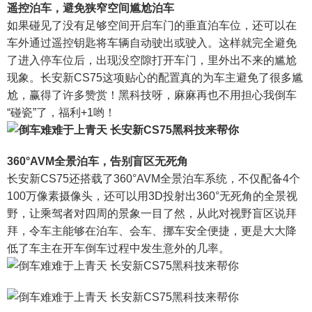
遥控泊车，避免狭窄空间尴尬泊车
如果碰见了没有足够空间开启车门的垂直泊车位，还可以在
车外通过遥控钥匙将车辆自动驶出或驶入。这样就完全避免
了进入停车位后，出现没空隙打开车门，里外出不来的尴尬
现象。长安新CS75这项贴心的配置真的为车主避免了很多尴
尬，赢得了许多赞赏！黑科技呀，麻麻再也不用担心我倒车
“碰瓷”了，福利+1哟！
360°AVM全景泊车，告别盲区无死角
长安新CS75还搭载了360°AVM全景泊车系统，不仅配备4个
100万像素摄像头，还可以用3D投射出360°无死角的全景视
野，让乘驾者对四周的景象一目了然，从此对视野盲区说拜
拜，令车主能够在泊车、会车、挪车安全便捷，更是大大降
低了车主在开车倒车过程中发生意外的几率。