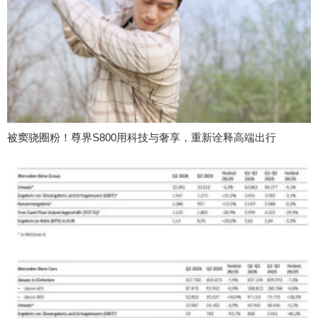
被窦骁圈粉！尊界S800用科技与奢享，重新诠释高端出行