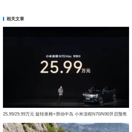
相关文章
25.99/29.99万元 旋转座椅+滑动中岛 小米澎程N70/N90开启预售