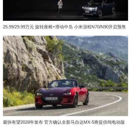
25.99/29.99万元 旋转座椅+滑动中岛 小米澎程N70/N90开启预售
最快有望2028年发布 官方确认全新马自达MX-5将提供纯电动版