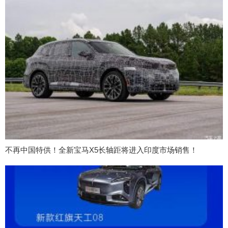
不再中国特供！全新宝马X5长轴距将进入印度市场销售！