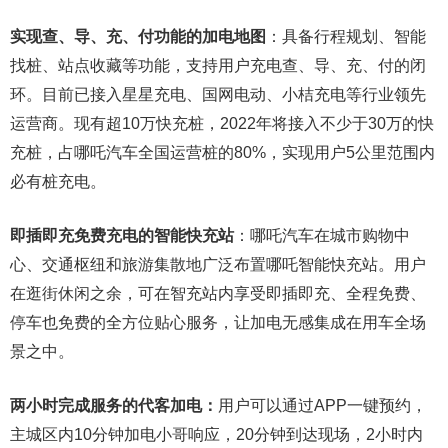
实现查、导、充、付功能的加电地图
：具备行程规划、智能
找桩、站点收藏等功能，支持用户充电查、导、充、付的闭
环。目前已接入星星充电、国网电动、小桔充电等行业领先
运营商。现有超10万快充桩，2022年将接入不少于30万的快
充桩，占哪吒汽车全国运营桩的80%，实现用户5公里范围内
必有桩充电。
即插即充免费充电的智能快充站
：哪吒汽车在城市购物中
心、交通枢纽和旅游集散地广泛布置哪吒智能快充站。用户
在逛街休闲之余，可在智充站内享受即插即充、全程免费、
停车也免费的全方位贴心服务，让加电无感集成在用车全场
景之中。
两小时完成服务的代客加电：
用户可以通过APP一键预约，
主城区内10分钟加电小哥响应，20分钟到达现场，2小时内