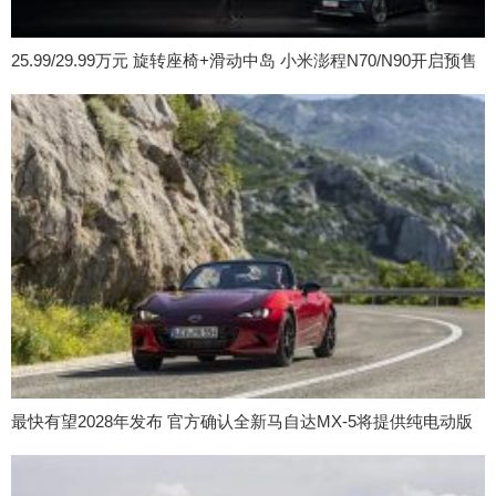
25.99/29.99万元 旋转座椅+滑动中岛 小米澎程N70/N90开启预售
最快有望2028年发布 官方确认全新马自达MX-5将提供纯电动版