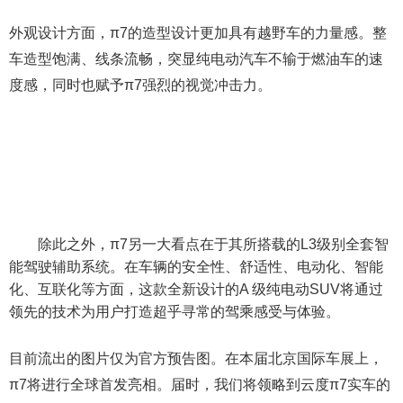
外观设计方面，π7的造型设计更加具有越野车的力量感。整
车造型饱满、线条流畅，突显纯电动汽车不输于燃油车的速
度感，同时也赋予π7强烈的视觉冲击力。
除此之外，π7另一大看点在于其所搭载的L3级别全套智
能驾驶辅助系统。在车辆的安全性、舒适性、电动化、智能
化、互联化等方面，这款全新设计的A 级纯电动SUV将通过
领先的技术为用户打造超乎寻常的驾乘感受与体验。
目前流出的图片仅为官方预告图。在本届北京国际车展上，
π7将进行全球首发亮相。届时，我们将领略到云度π7实车的