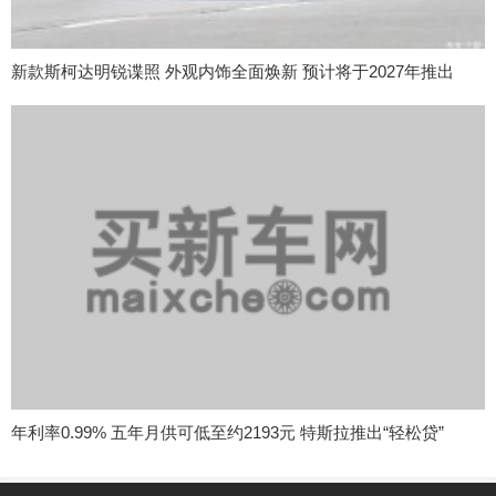
新款斯柯达明锐谍照 外观内饰全面焕新 预计将于2027年推出
年利率0.99% 五年月供可低至约2193元 特斯拉推出“轻松贷”