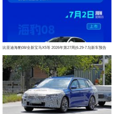
比亚迪海豹08/全新宝马X5等 2026年第27周(6.29-7.5)新车预告