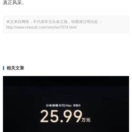
真正风采。
本文来自网络，不代表车主头条立场，转载请注明出处：
http://www.chezutt.com/xinche/7074.html
相关文章