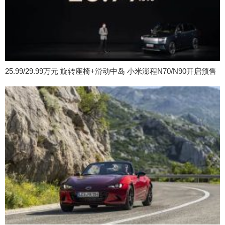
25.99/29.99万元 旋转座椅+滑动中岛 小米澎程N70/N90开启预售