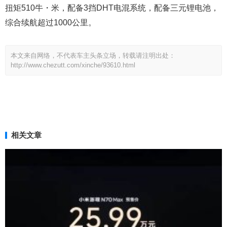
扭矩510牛・米，配备3挡DHT电混系统，配备三元锂电池，
综合续航超过1000公里。
本文来自网络，不代表车主头条立场，转载请注明出处：
http://www.chezutt.com/xinche/93610.html
相关文章