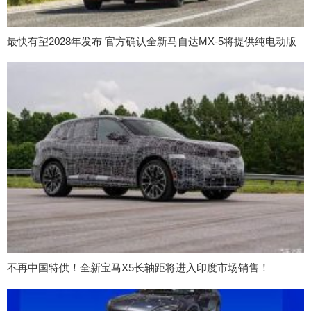
最快有望2028年发布 官方确认全新马自达MX-5将提供纯电动版
不再中国特供！全新宝马X5长轴距将进入印度市场销售！