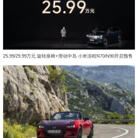
25.99/29.99万元 旋转座椅+滑动中岛 小米澎程N70/N90开启预售