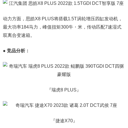
动力方面，思皓X8 PLUS将搭载1.5T涡轮增压四缸发动机，
最大功率184马力，峰值扭矩300牛・米，传动匹配7速湿式
双离合变速箱。
● 竞品分析：
『瑞虎8 PLUS』
『
捷途X70
』