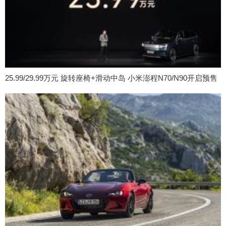
25.99/29.99万元 旋转座椅+滑动中岛 小米澎程N70/N90开启预售