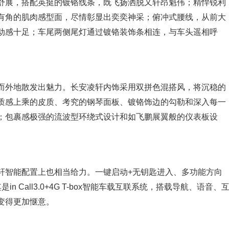
舒展，搭配英挺的镀铬线条，既飞扬洒脱又轩昂魁伟；精悍锐利
有角的肌肉感型面，尽情彰显出奕奕神采；俯冲式腰线，从前大
动感十足；车尾两侧尾灯通过镀铬装饰条相连，与车头遥相呼
而外地散发出魅力。长安凌轩内饰采用双拼色混搭风，将沉稳的
质感上乘的皮质、考究的钢琴面板、镀铬饰边的勾勒和深入每一
；包裹感极强的流波型环绕式设计和如飞鹏展翼般的仪表板设
轩智能配置上也相当给力。一键启动+无钥匙进入、多功能方向
 Call3.0+4G T-box智能车载互联系统，搭载导航、语音、
变得更加惬意。