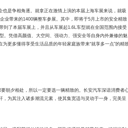
企也是争相角逐。就拿正在激情上演的本届上海车展来说，就吸
名企业带来的1400辆整车参展。其中，即将于5月上市的安全精致
带到了本届车展上，并且从车展起1.6L车型就在全国范围内接受
T车型。凭借高颜值、大空间、强动力、强安全等自身内外兼修的魅
在为更多懂得享受生活品质的年轻家庭族带来“就享多一点”的精
天都要朝夕相处，所以一定要选一辆精致的。长安汽车深谙消费者
轩，为其注入诸多潮流元素，使其集宽适与灵动于一身，完美呈