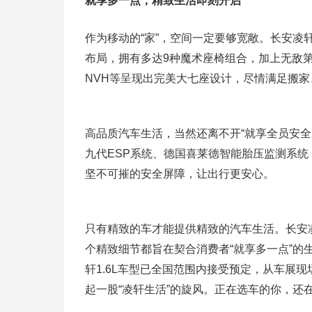
就享多一点，精致生活即刻开启
作为移动的“家”，空间一定要够宽敞。长安凌轩
布局，拥有多达9种魔术座椅组合，加上无敌
NVH等呈现出完美大七座设计，尽情满足搬
高品质汽车生活，当然还离不开“就享全员安全
九代ESP系统、德国喜莱德智能胎压监测系
坚不可摧的安全屏障，让出行更安心。
只有精致的车才能提供精致的汽车生活。长安
个精致细节都旨在契合消费者“就享多一点”
轩1.6L车型已全国范围内接受预定，从车展
起一股“凌轩生活”的旋风。正在选车的你，还