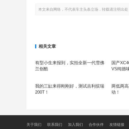
本文来自网络，不代表车主头条立场，转载请注明出处：http://www
相关文章
有型小生来报到，实拍全新一代雪佛
国产XC
兰创酷
VS纯德
我的三缸来得刚刚好，测试吉利缤瑞
两低两高
200T！
动！
关于我们
联系我们
加入我们
合作伙伴
友情链接