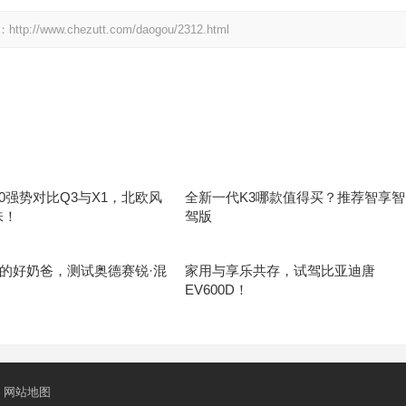
.chezutt.com/daogou/2312.html
40强势对比Q3与X1，北欧风
全新一代K3哪款值得买？推荐智享智
味！
驾版
的好奶爸，测试奥德赛锐·混
家用与享乐共存，试驾比亚迪唐
EV600D！
网站地图