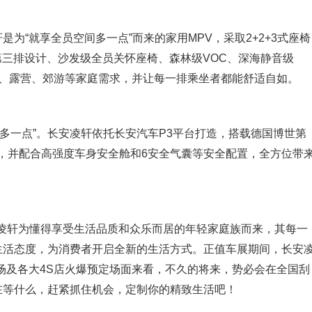
是为“就享全员空间多一点”而来的家用MPV，采取2+2+3式座椅
第三排设计、沙发级全员关怀座椅、森林级VOC、深海静音级
家、露营、郊游等家庭需求，并让每一排乘坐者都能舒适自如。
多一点”。长安凌轩依托长安汽车P3平台打造，搭载德国博世第
统，并配合高强度车身安全舱和6安全气囊等安全配置，全方位带
凌轩为懂得享受生活品质和众乐而居的年轻家庭族而来，其每一
的生活态度，为消费者开启全新的生活方式。正值车展期间，长安
现场及各大4S店火爆预定场面来看，不久的将来，势必会在全国刮
在等什么，赶紧抓住机会，定制你的精致生活吧！