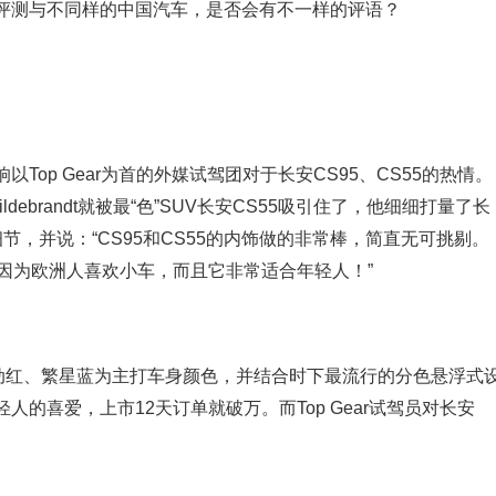
评测与不同样的中国汽车，是否会有不一样的评语？
op Gear为首的外媒试驾团对于长安CS95、CS55的热情。
Hildebrandt就被最“色”SUV长安CS55吸引住了，他细细打量了长
节，并说：“CS95和CS55的内饰做的非常棒，简直无可挑剔。
，因为欧洲人喜欢小车，而且它非常适合年轻人！”
炫动红、繁星蓝为主打车身颜色，并结合时下最流行的分色悬浮式
的喜爱，上市12天订单就破万。而Top Gear试驾员对长安