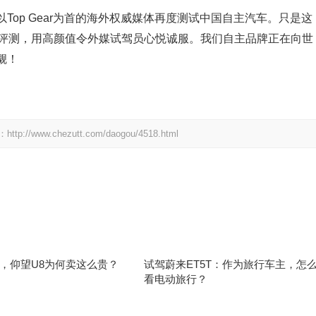
op Gear为首的海外权威媒体再度测试中国自主汽车。只是这
刻的评测，用高颜值令外媒试驾员心悦诚服。我们自主品牌正在向世
觑！
.chezutt.com/daogou/4518.html
，仰望U8为何卖这么贵？
试驾蔚来ET5T：作为旅行车主，怎
看电动旅行？