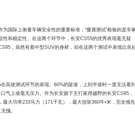
作为国际上衡量车辆安全性的重要标准，“麋鹿测试”检验的是车
活性和稳定性。在这两个环节中，长安CS55的优秀表现毫无疑
S95，虽然有着中型SUV的身材，却在这两个测试中表现出良
5在高坡测试环节的表现。60%的陡坡，上到半坡时一度无法看
一口气上坡毫无压力。作为长安旗下主打家用越野的长安CS95，
最大功率233马力（171千瓦），最大扭矩360牛•米，完全领
之无愧。