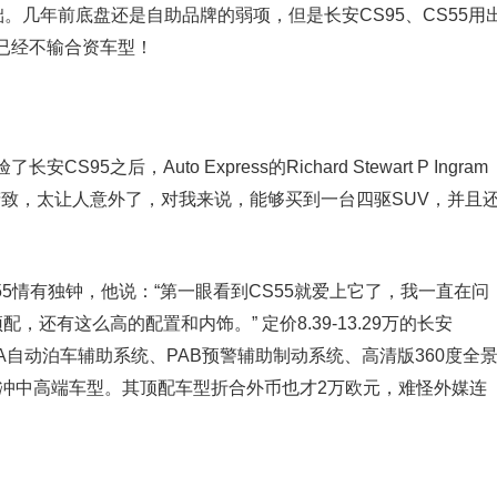
。几年前底盘还是自助品牌的弱项，但是长安CS95、CS55用
已经不输合资车型！
之后，Auto Express的Richard Stewart P Ingram
常精致，太让人意外了，对我来说，能够买到一台四驱SUV，并且
则对长安CS55情有独钟，他说：“第一眼看到CS55就爱上它了，我一直在问
还有这么高的配置和内饰。” 定价8.39-13.29万的长安
PA自动泊车辅助系统、PAB预警辅助制动系统、高清版360度全
直冲中高端车型。其顶配车型折合外币也才2万欧元，难怪外媒连