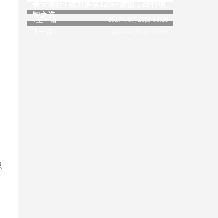
荐
长安凌轩T动力多享12%+激情，出行明
智之选
上一篇
2017年8月28日 08:18
下一篇
2017年9月3日 09:06
设