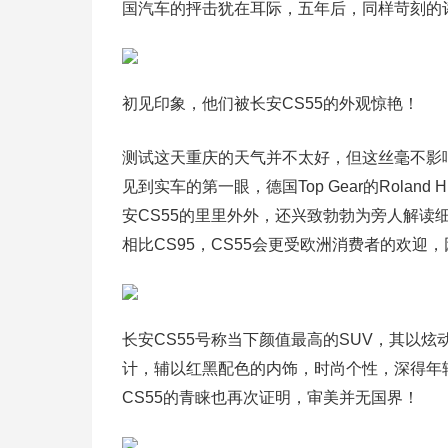
国汽车的抨击犹在耳际，五年后，同样苛刻的
初见印象，他们被长安CS55的外观惊艳！
测试这天重庆的天气并不太好，但这丝毫不影响以T
见到实车的第一眼，德国Top Gear的Roland 
安CS55的里里外外，还兴致勃勃为旁人解读细
相比CS95，CS55会更受欧洲消费者的欢迎
长安CS55号称当下颜值最高的SUV，其以
计，辅以红黑配色的内饰，时尚个性，深得年轻人
CS55的青睐也再次证明，审美并无国界！