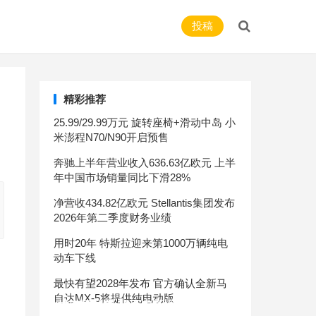
投稿
精彩推荐
25.99/29.99万元 旋转座椅+滑动中岛 小
米澎程N70/N90开启预售
奔驰上半年营业收入636.63亿欧元 上半
年中国市场销量同比下滑28%
净营收434.82亿欧元 Stellantis集团发布
2026年第二季度财务业绩
用时20年 特斯拉迎来第1000万辆纯电
动车下线
最快有望2028年发布 官方确认全新马
自达MX-5将提供纯电动版
比拼空间配置 10万内高性价比合资车推