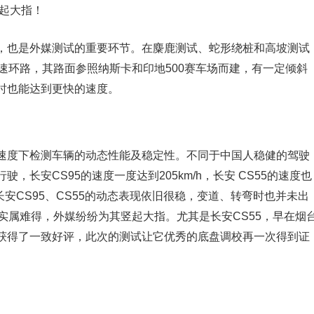
竖起大指！
，也是外媒测试的重要环节。在麋鹿测试、蛇形绕桩和高坡测试
高速环路，其路面参照纳斯卡和印地500赛车场而建，有一定倾斜
时也能达到更快的速度。
速度下检测车辆的动态性能及稳定性。不同于中国人稳健的驾驶
长安CS95的速度一度达到205km/h，长安 CS55的速度也
，长安CS95、CS55的动态表现依旧很稳，变道、转弯时也并未出
实属难得，外媒纷纷为其竖起大指。尤其是长安CS55，早在烟
获得了一致好评，此次的测试让它优秀的底盘调校再一次得到证