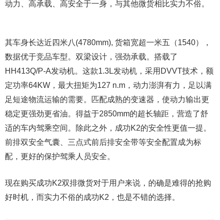
动力、高承载、高安全于一身，与其他微货相比实力不俗。
其车身长达近四米八(4780mm), 货箱宽超一米五（1540），
数据优于竞品车型。双梁设计，强劲承载。搭载了
HH413Q/P-A发动机。这款1.3L发动机，采用DVVT技术，额
定功率64KW，最大扭矩为127 n.m，动力澎湃有力，足以满
足短途物流运输的需要。匹配成熟的变速器，使动力输出更
稳定更强劲更省油。得益于2850mm的超长轴距，营造了舒
适的车内驾乘空间。除此之外，成功K2的安全性更值一提。
前排双安全气囊、三点式前后排安全带等安全配置成为标
配，更好的保护驾乘人员安全。
现在购买成功K2双排微货对于用户来说，的确是难得的抢购
好时机，而实力不俗的成功K2，也是不错的选择。