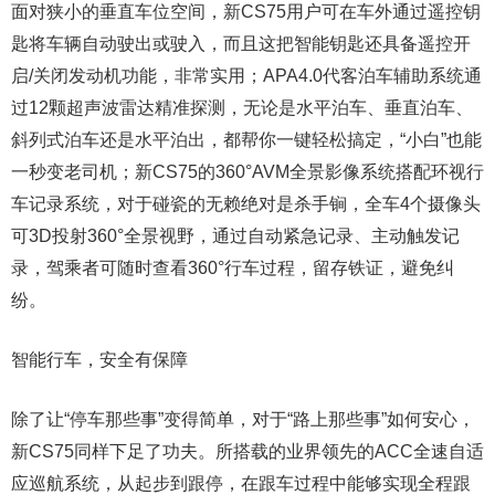
面对狭小的垂直车位空间，新CS75用户可在车外通过遥控钥
匙将车辆自动驶出或驶入，而且这把智能钥匙还具备遥控开
启/关闭发动机功能，非常实用；APA4.0代客泊车辅助系统通
过12颗超声波雷达精准探测，无论是水平泊车、垂直泊车、
斜列式泊车还是水平泊出，都帮你一键轻松搞定，“小白”也能
一秒变老司机；新CS75的360°AVM全景影像系统搭配环视行
车记录系统，对于碰瓷的无赖绝对是杀手锏，全车4个摄像头
可3D投射360°全景视野，通过自动紧急记录、主动触发记
录，驾乘者可随时查看360°行车过程，留存铁证，避免纠
纷。
智能行车，安全有保障
除了让“停车那些事”变得简单，对于“路上那些事”如何安心，
新CS75同样下足了功夫。所搭载的业界领先的ACC全速自适
应巡航系统，从起步到跟停，在跟车过程中能够实现全程跟