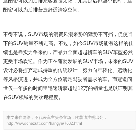
遮阳帘可以为后排乘客遮挡太阳，尤其是后排坐小孩时，遮
阳帘可以为后排营造舒适清凉空间。
不得不说，SUV市场的消费风潮来势凶猛势不可挡，促使当
下的SUV销量不断走高。不过，如今SUV市场能有这样的佳
绩也是靠实力争来的，产品力全面超越轿车的SUV车型必然
更受市场欢迎。作为正在蓬勃发展的SUV市场，未来的SUV
设计必将摒弃老成持重的传统设计，努力向年轻化、运动化
等风格演进，并成为全方位满足驾驶者需求的车。而冠道问
世仅一年多的时间里迅速斩获超过12万的销量也足以证明其
在SUV领域的受欢迎程度。
本文来自网络，不代表车主头条立场，转载请注明出处：
http://www.chezutt.com/hangye/7632.html