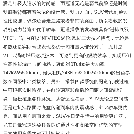
满足年轻人追求的时尚感，而冠道无论是霸气前脸还是时尚
动感溜背都有着浓浓的设计感。动力方面，SUV考虑到通过
性比较强，偶尔还会走烂路或者非铺装路面，所以搭载的发
动机动力普遍都优于轿车，冠道搭载的发动机具备“进排气双
VTC”、“缸内直喷”和“VTEC涡轮增压”三大技术特点，无论是
参数还是实际驾驶表现都优于同排量大部分对手。尤其是
VTEC涡轮增压这项技术，可达到更高的燃烧效率，实现压倒
性高性能输出与低油耗，冠道240Turbo最大功率
142kW/5600rpm，最大扭矩243N.m/2000-5000rpm的出色参
数在同级中出类拔萃。另外，搭载四驱系统的冠道,行驶过程
中可根据实时路况，在前轮两驱和前后轮四驱之间智能切
换，轻松征服各种路况。从舒适性考虑，SUV无论是空间感
还是过坑洼路面时底盘传递到车内的震动感，都比轿车更优
秀。而从用户层面来看，SUV在日常生活中的用途更广泛，
尤其是像冠道这类具备良好通过性和宽敞空间优势的车型，
日常的用车需求都可以轻松应对。