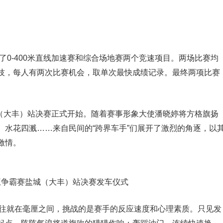
了0-400米直线加速赛和综合场地赛两个竞速项目。两场比赛均
技，每人有两次比赛机会，取单次最快成绩记录。最终两项比赛
城（大丰）站决赛正式开始。随着赛事形象大使潘晓婷将方格旗扬
、水花四溅……来自民间的“跨界车手”们展开了激烈的角逐，以
激情。
车王争霸赛盐城（大丰）站决赛发车仪式
胜负往往就在毫厘之间，挑战的是赛手的反应速度和心理素质。只见发