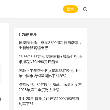
投稿
精彩推荐
被窦骁圈粉！尊界S800用科技与奢享，
重新诠释高端出行
25.99/29.99万元 旋转座椅+滑动中岛 小
米澎程N70/N90开启预售
奔驰上半年营业收入636.63亿欧元 上半
年中国市场销量同比下滑28%
净营收434.82亿欧元 Stellantis集团发布
2026年第二季度财务业绩
用时20年 特斯拉迎来第1000万辆纯电
自
动车下线
是骡子是马溜溜就知道了，长安全新