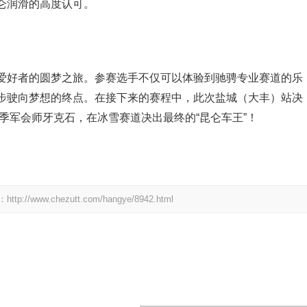
仑润滑的高度认可。
爱好者的圆梦之旅。参赛选手不仅可以体验到驰骋专业赛道的乐
步驶向梦想的终点。在接下来的赛程中，此次盐城（大丰）站决
亚季军会师牙克石，在冰雪赛道决出最终的“昆仑车王”！
.chezutt.com/hangye/8942.html