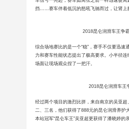
车信号一亮起，赛车如离弦之箭一样迅速驶离
挡……赛车伴着低沉的怒吼飞驰而过，让肾上
2018昆仑润滑车王争
综合场地赛比的是一个“稳”，赛手不仅要迅速
力和赛车性能状态提出了极高要求。小半径连
场面让现场观众捏了一把汗。
2018昆仑润滑车
经过两个项目的激烈比拼，来自南京的吴亚超
二、三名，他们获得了888元的昆仑润滑养
本站冠军“昆仑车王”吴亚超更获得了潘晓婷的