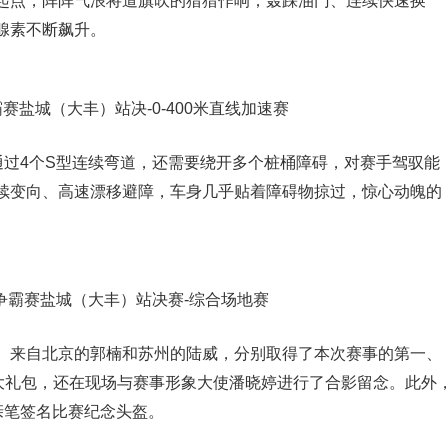
起点，阵阵气浪将道旗吹的猎猎作响；轰踩油门、连续快速换
腺素不断飙升。
霸赛盐城（大丰）站决-0-400米直线加速赛
通过4个S型连续弯道，还需要绕开多个桩桶障碍，对赛手驾驭能
续变向、高速漂移避障，车身几乎贴着障碍物掠过，惊心动魄的
王争霸赛盐城（大丰）站决赛-综合场地赛
、来自北京的郭楠和苏州的陆威，分别取得了本次赛事的第一、
护大礼包，还在现场与赛事形象大使潘晓婷进行了合影留念。此外
亲笔签名比赛纪念头盔。