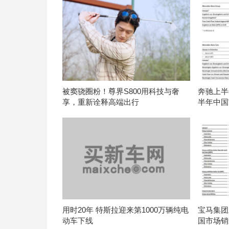
被窦骁圈粉！尊界S800用科技与奢
奔驰上半年
享，重新诠释高端出行
半年中国
用时20年 特斯拉迎来第1000万辆纯电
宝马集团上
动车下线
国市场销