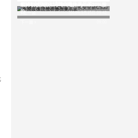
CS35全国媒体试驾会邀你来品鉴
戴姆勒收大众二手车平台heycar 20%股
份
上一篇
2018年9月15日 09:42
下一篇
09:00
其