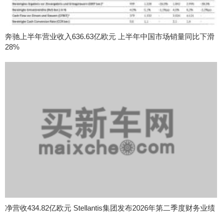
奔驰上半年营业收入636.63亿欧元 上半年中国市场销量同比下滑
28%
净营收434.82亿欧元 Stellantis集团发布2026年第二季度财务业绩