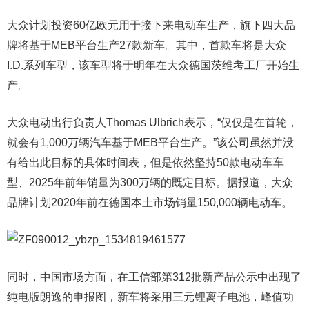
大众计划投资60亿欧元用于接下来电动车生产，旗下四大品
牌将基于MEB平台生产27款新车。其中，首款车将是大众
I.D.系列车型，该车型将于明年在大众德国茨维考工厂开始生
产。
大众电动出行负责人Thomas Ulbrich表示，“仅仅是在首轮，
就会有1,000万辆汽车基于MEB平台生产。”该公司虽然并没
有给出此目标的具体时间表，但是依然坚持50款电动车车
型、2025年前年销量为300万辆的既定目标。据报道，大众
品牌计划2020年前在德国本土市场销量150,000辆电动车。
同时，中国市场方面，在工信部第312批新产品公示中出现了
纯电版朗逸的申报图，新车将采用三元锂离子电池，峰值功