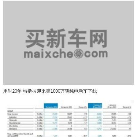
用时20年 特斯拉迎来第1000万辆纯电动车下线