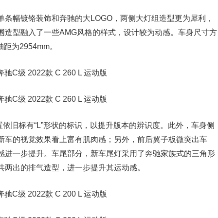
单条幅镀铬装饰和奔驰的大LOGO，两侧大灯组造型更为犀利，
围造型融入了一些AMG风格的样式，设计较为动感。车身尺寸方
轴距为2954mm。
依旧标有“L”形状的标识，以提升版本的辨识度。此外，车身侧
新车的视觉效果看上富有肌肉感；另外，前后翼子板微突出车
感进一步提升。车尾部分，新车尾灯采用了奔驰家族式的三角形
共两出的排气造型，进一步提升其运动感。