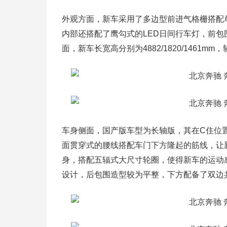
外观方面，新车采用了多边型前进气格栅搭配
内部还搭配了鹰勾式的LED日间行车灯，前包
面，新车长宽高分别为4882/1820/1461mm，
车身侧面，国产版车型为长轴版，其在C住位置
面贯穿式的腰线搭配车门下方隆起的筋线，让
身，搭配五辐式大尺寸轮圈，使得新车的运动
设计，后包围造型较为平整，下方配备了双边