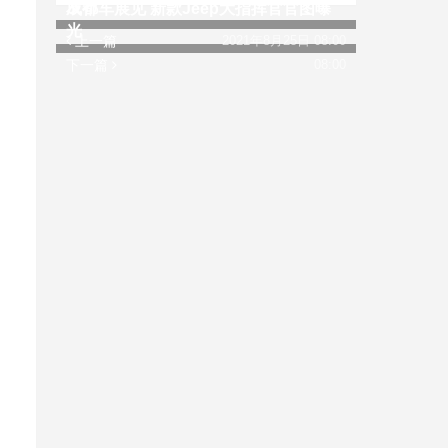
发布
成都车展见 新款Jeep大指挥官官图曝
光
上一篇
2021年8月25日 08:00
下一篇
08:00