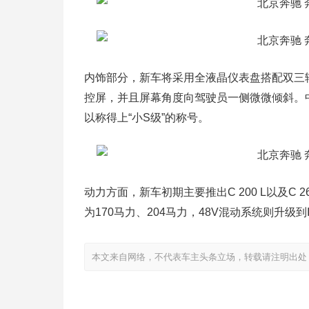
内饰部分，新车将采用全液晶仪表盘搭配双三
控屏，并且屏幕角度向驾驶员一侧微微倾斜。
以称得上“小S级”的称号。
动力方面，新车初期主要推出C 200 L以及C 
为170马力、204马力，48V混动系统则升
本文来自网络，不代表车主头条立场，转载请注明出处：http://www