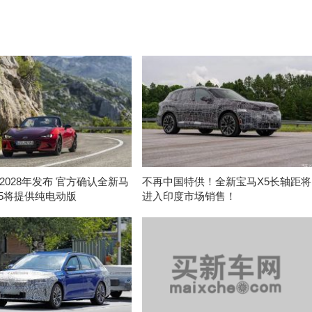
2028年发布 官方确认全新马
不再中国特供！全新宝马X5长轴距将
-5将提供纯电动版
进入印度市场销售！