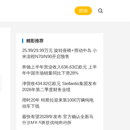
投稿
精彩推荐
25.99/29.99万元 旋转座椅+滑动中岛 小
米澎程N70/N90开启预售
奔驰上半年营业收入636.63亿欧元 上半
年中国市场销量同比下滑28%
净营收434.82亿欧元 Stellantis集团发布
2026年第二季度财务业绩
用时20年 特斯拉迎来第1000万辆纯电
动车下线
最快有望2028年发布 官方确认全新马
自达MX-5将提供纯电动版
最高时速仅45km/h 欧宝Rocks-e官图