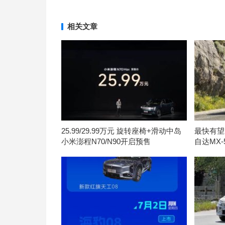
相关文章
25.99/29.99万元 旋转座椅+滑动中岛
最快有望
小米澎程N70/N90开启预售
自达MX