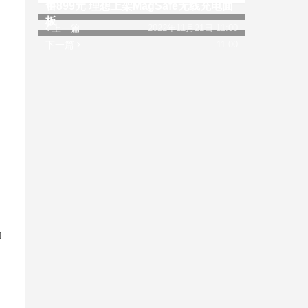
市
售899元 理想上架MagSafe无线充电面
板
上一篇
2022年11月21日 11:00
下一篇
11:00
为