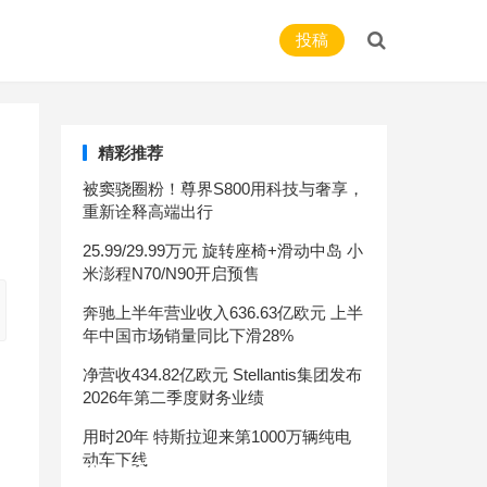
投稿
精彩推荐
被窦骁圈粉！尊界S800用科技与奢享，
重新诠释高端出行
25.99/29.99万元 旋转座椅+滑动中岛 小
米澎程N70/N90开启预售
奔驰上半年营业收入636.63亿欧元 上半
年中国市场销量同比下滑28%
净营收434.82亿欧元 Stellantis集团发布
2026年第二季度财务业绩
用时20年 特斯拉迎来第1000万辆纯电
动车下线
售81.69万起 新款奔驰GLE家族正式上