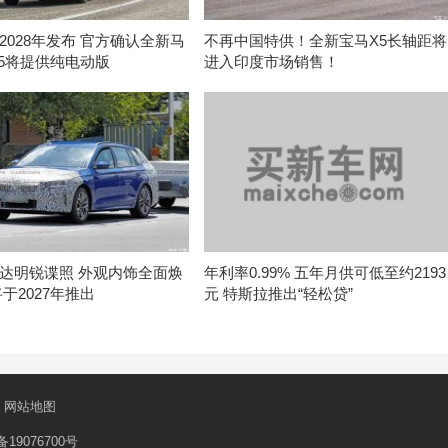
2028年发布 官方确认全新马
不再中国特供！全新宝马X5长轴距将
-5将提供纯电动版
进入印度市场销售！
达明锐谍照 外观内饰全面焕
年利率0.99% 五年月供可低至约2193
于2027年推出
元 特斯拉推出“轻松贷”
网站地图
备19076700号