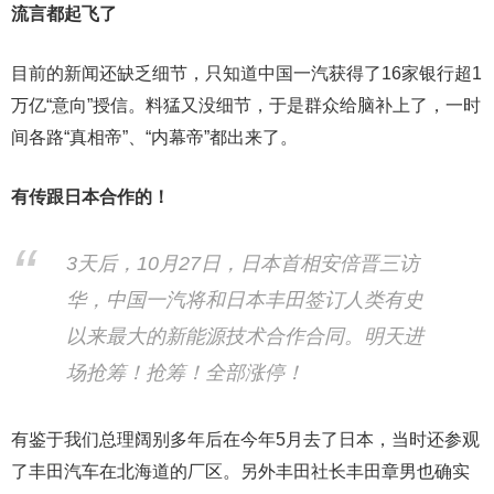
流言都起飞了
目前的新闻还缺乏细节，只知道中国一汽获得了16家银行超1
万亿“意向”授信。料猛又没细节，于是群众给脑补上了，一时
间各路“真相帝”、“内幕帝”都出来了。
有传跟日本合作的！
3天后，10月27日，日本首相安倍晋三访
华，中国一汽将和日本丰田签订人类有史
以来最大的新能源技术合作合同。明天进
场抢筹！抢筹！全部涨停！
有鉴于我们总理阔别多年后在今年5月去了日本，当时还参观
了丰田汽车在北海道的厂区。另外丰田社长丰田章男也确实