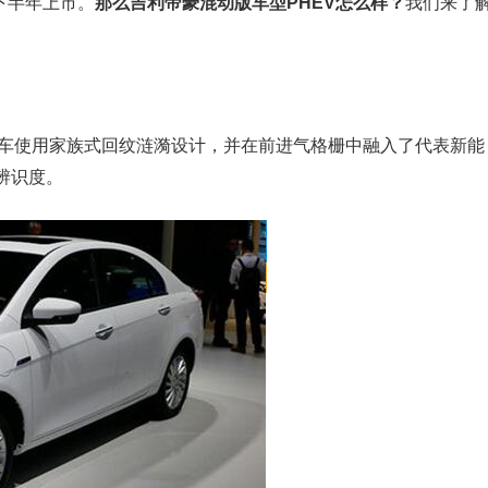
下半年上市。
那么吉利帝豪混动版车型PHEV怎么样？
我们来了
新车使用家族式回纹涟漪设计，并在前进气格栅中融入了代表新能
辨识度。