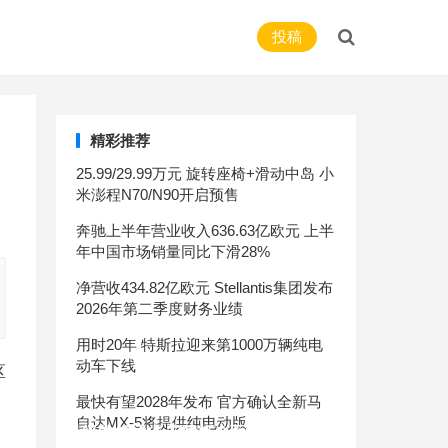
投稿
精彩推荐
25.99/29.99万元 旋转座椅+滑动中岛 小
米澎程N70/N90开启预售
奔驰上半年营业收入636.63亿欧元 上半
年中国市场销量同比下滑28%
净营收434.82亿欧元 Stellantis集团发布
2026年第二季度财务业绩
用时20年 特斯拉迎来第1000万辆纯电
动车下线
区
最快有望2028年发布 官方确认全新马
自达MX-5将提供纯电动版
升级的舒适 长安凌轩全面定义MPV用车