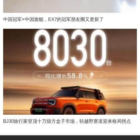
中国冠军×中国旗舰，EX7的冠军朋友圈又更新了
BJ30旅行家登顶十万级方盒子市场，轻越野赛道迎来格局拐点