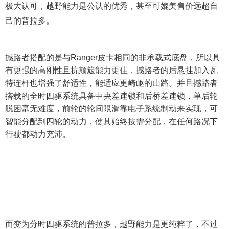
极大认可，越野能力是公认的优秀，甚至可媲美售价远超自
己的普拉多。
撼路者搭配的是与Ranger皮卡相同的非承载式底盘，所以具
有更强的高刚性且抗颠簸能力更佳，撼路者的后悬挂加入瓦
特连杆也增强了舒适性，能适应更崎岖的山路。并且撼路者
搭载的全时四驱系统具备中央差速锁和后桥差速锁，单后轮
脱困毫无难度，前轮的轮间限滑靠电子系统制动来实现，可
智能分配到四轮的动力，使其始终按需分配，在任何路况下
行驶都动力充沛。
而变为分时四驱系统的普拉多，越野能力是更纯粹了，不过