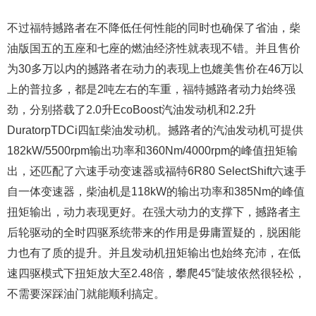
不过福特撼路者在不降低任何性能的同时也确保了省油，柴
油版国五的五座和七座的燃油经济性就表现不错。并且售价
为30多万以内的撼路者在动力的表现上也媲美售价在46万以
上的普拉多，都是2吨左右的车重，福特撼路者动力始终强
劲，分别搭载了2.0升EcoBoost汽油发动机和2.2升
DuratorpTDCi四缸柴油发动机。撼路者的汽油发动机可提供
182kW/5500rpm输出功率和360Nm/4000rpm的峰值扭矩输
出，还匹配了六速手动变速器或福特6R80 SelectShift六速手
自一体变速器，柴油机是118kW的输出功率和385Nm的峰值
扭矩输出，动力表现更好。在强大动力的支撑下，撼路者主
后轮驱动的全时四驱系统带来的作用是毋庸置疑的，脱困能
力也有了质的提升。并且发动机扭矩输出也始终充沛，在低
速四驱模式下扭矩放大至2.48倍，攀爬45°陡坡依然很轻松，
不需要深踩油门就能顺利搞定。