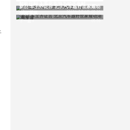
契机已到 入手北京(BJ)40正当时
新品 车主齐证言 北京汽车越野世家耀动
上一篇
2018年5月9日 05:29
湖南车展
下一篇
05:59
上
，