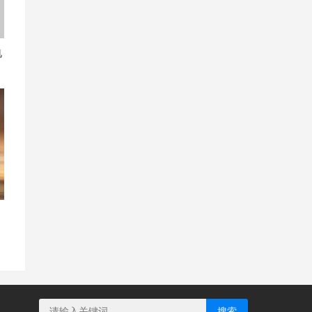
电
，
搜索