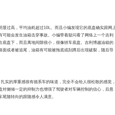
中明显过高，平均油耗超过10L。而且小编发现它的底盘确实跟网
有可能会发生油箱击穿事故。小编带着疑问看了网络上一个吉利
在底盘下，而且离地间隙很小，很像轿车底盘。吉利博越油箱的
路面或者被追尾，油箱有可能被拖底或刮蹲后出现破裂，随后导
错的，扎实的厚重感很有德系车的味道，完全不会给人很松散的感觉
盘对侧倾一定的抑制力也增强了驾驶者对车辆控制的信心，后悬
车尾随转向的跟随感令人满意。