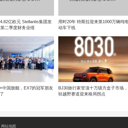
.82亿欧元 Stellantis集团发
用时20年 特斯拉迎来第1000万辆纯
6年第二季度财务业绩
动车下线
×中国旗舰，EX7的冠军朋友
BJ30旅行家登顶十万级方盒子市场
了
轻越野赛道迎来格局拐点
网站地图