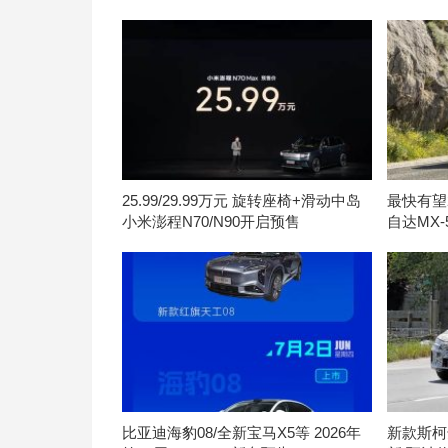
25.99/29.99万元 旋转座椅+滑动中岛
最快有望
小米澎程N70/N90开启预售
自达MX
比亚迪海豹08/全新宝马X5等 2026年
新款斯柯