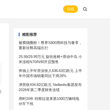
投稿
精彩推荐
被窦骁圈粉！尊界S800用科技与奢享，
重新诠释高端出行
25.99/29.99万元 旋转座椅+滑动中岛 小
米澎程N70/N90开启预售
奔驰上半年营业收入636.63亿欧元 上半
年中国市场销量同比下滑28%
净营收434.82亿欧元 Stellantis集团发布
2026年第二季度财务业绩
距
用时20年 特斯拉迎来第1000万辆纯电
动车下线
奥迪R8 V10新车型上市 售215.80万元