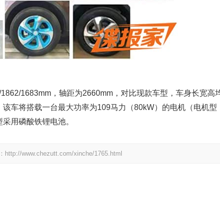
62/1683mm，轴距为2660mm，对比现款车型，车身长宽高
该车将搭载一台最大功率为109马力（80kW）的电机（电机型
池类型采用磷酸铁锂电池。
.chezutt.com/xinche/1765.html