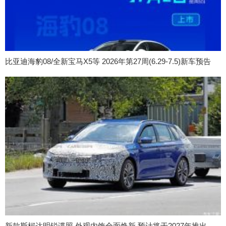
比亚迪海豹08/全新宝马X5等 2026年第27周(6.29-7.5)新车预告
新款斯柯达明锐谍照 外观内饰全面焕新 预计将于2027年推出