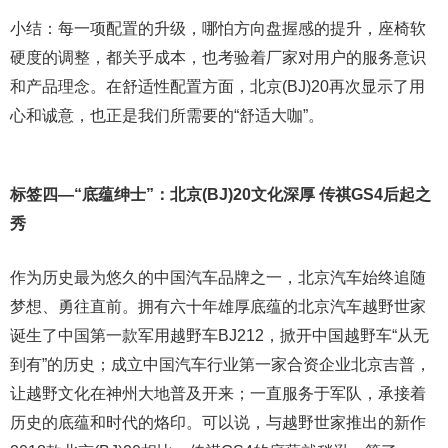
小结：每一项配置的升级，哪怕方向盘握感的提升，座椅软
硬度的调整，都关乎成本，也考验着厂家对用户的服务意识
和产品理念。在舒适性配置方面，北京(BJ)20再次显示了用
心和诚意，也正是我们所需要的“舒适大咖”。
标签四—“底蕴绅士”：北京(BJ)20文化深厚 传祺GS4后起之
秀
作为历史最为悠久的中国汽车品牌之一，北京汽车始终追随
梦想、勇往直前。拥有六十年雄厚底蕴的北京汽车越野世家
诞生了中国第一款军用越野车BJ212，掀开中国越野车“从无
到有”的历史；成立中国汽车行业第一家合资企业北京吉普，
让越野文化在神州大地普及开来；一直服务于军队，承接着
历史的底蕴和时代的烙印。可以说，与越野世家推出的新作