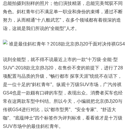
总能拍摄到别样的照片；他们演技精湛，总能完美驾驭不同
角色。斜杠青年们不满足单一职业和身份的束缚，通过不断
努力，从而精通“十八般武艺”，在多个领域都有着很深的造
诣，这就是我们所说的“全能型”人才。
说到全能型，就不得不说最近上市的一款“十万级·全能·型
SUV”-2018款北京(BJ)20，在售价不变的前提下，进行了28
项配置与品质的升级，“畅行都市 探享天涯”统统不在话下，
是一位十足的“斜杠青年”。纵观十万级SUV市场，广汽传祺
GS4也是一款颇有口碑的车型，表现出众。消费者买车也经
常在这两款车型中纠结。所以今天，小编就把北京(BJ)20与
传祺GS4进行对比，以“都市型男”、“安全专家”、“舒适大
咖”、“底蕴绅士”四个标签作为评判标准，看看谁才是十万级
SUV市场中的最佳斜杠青年。