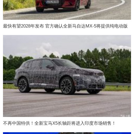
最快有望2028年发布 官方确认全新马自达MX-5将提供纯电动版
不再中国特供！全新宝马X5长轴距将进入印度市场销售！