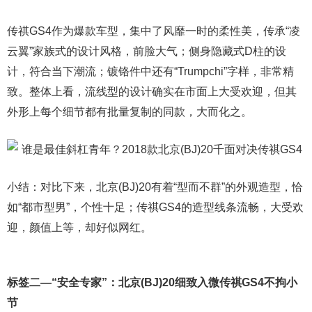
传祺GS4作为爆款车型，集中了风靡一时的柔性美，传承“凌
云翼”家族式的设计风格，前脸大气；侧身隐藏式D柱的设
计，符合当下潮流；镀铬件中还有“Trumpchi”字样，非常精
致。整体上看，流线型的设计确实在市面上大受欢迎，但其
外形上每个细节都有批量复制的同款，大而化之。
小结：对比下来，北京(BJ)20有着“型而不群”的外观造型，恰
如“都市型男”，个性十足；传祺GS4的造型线条流畅，大受欢
迎，颜值上等，却好似网红。
标签二—“安全专家”：北京(BJ)20细致入微
传祺
GS4
不拘小
节