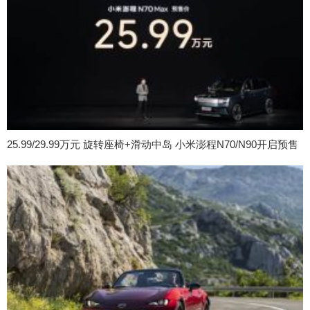
25.99/29.99万元 旋转座椅+滑动中岛 小米澎程N70/N90开启预售